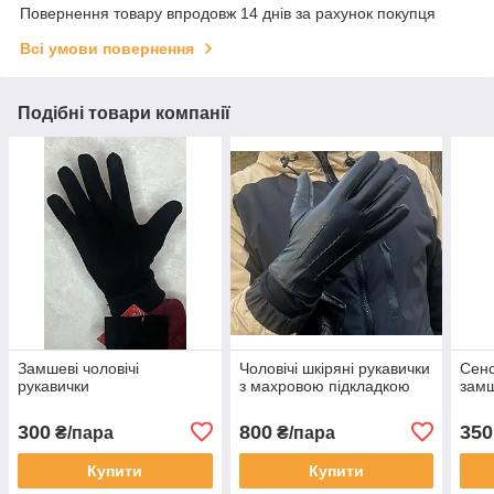
Повернення товару впродовж 14 днів за рахунок покупця
Всі умови повернення
Подібні товари компанії
Замшеві чоловічі
Чоловічі шкіряні рукавички
Сенс
рукавички
з махровою підкладкою
замш
300
800
350
₴/пара
₴/пара
Купити
Купити