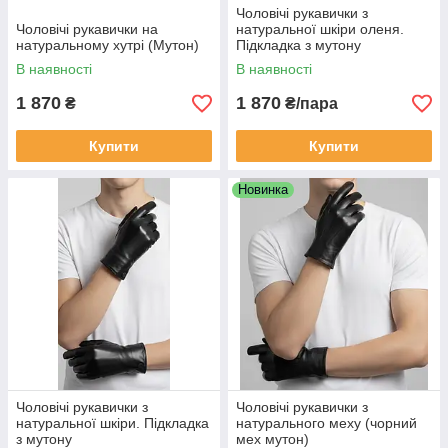
Чоловічі рукавички з
Чоловічі рукавички на
натуральної шкіри оленя.
натуральному хутрі (Мутон)
Підкладка з мутону
В наявності
В наявності
1 870
1 870
₴
₴/пара
Купити
Купити
Новинка
Чоловічі рукавички з
Чоловічі рукавички з
натуральної шкіри. Підкладка
натурального меху (чорний
з мутону
мех мутон)