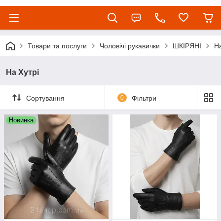
Товари та послуги
Чоловічі рукавички
ШКІРЯНІ
На
На Хутрі
Сортування
0
Фільтри
Новинка