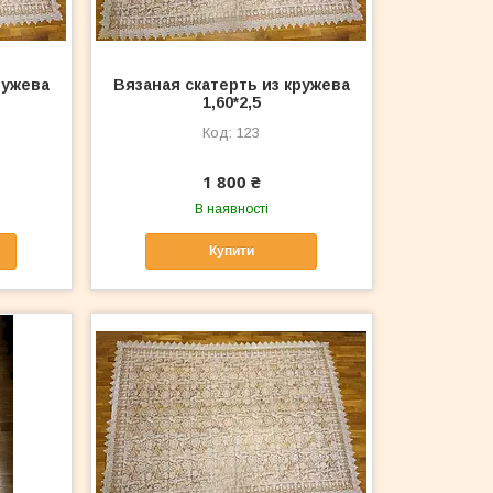
ружева
Вязаная скатерть из кружева
1,60*2,5
123
1 800 ₴
В наявності
Купити