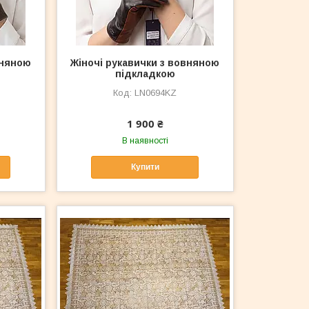
вняною
Жіночі рукавички з вовняною
підкладкою
LN0694KZ
1 900 ₴
В наявності
Купити