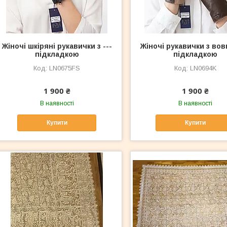
Жіночі шкіряні рукавички з ---
Жіночі рукавички з во
підкладкою
підкладкою
LN0675FS
LN0694K
1 900 ₴
1 900 ₴
В наявності
В наявності
Купити
Купити