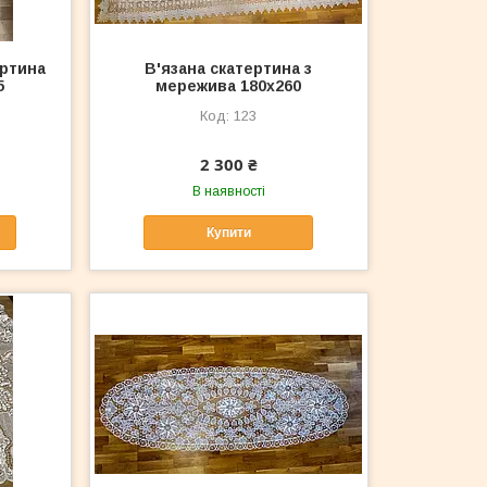
ертина
В'язана скатертина з
5
мережива 180x260
123
2 300 ₴
В наявності
Купити