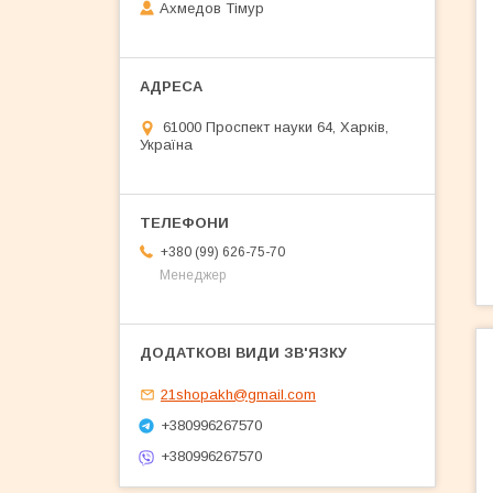
Ахмедов Тімур
61000 Проспект науки 64, Харків,
Україна
+380 (99) 626-75-70
Менеджер
21shopakh@gmail.com
+380996267570
+380996267570