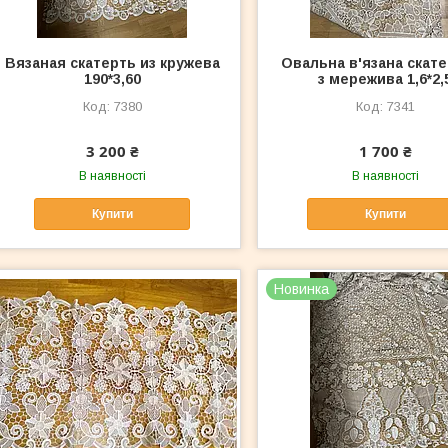
Вязаная скатерть из кружева
Овальна в'язана скат
190*3,60
з мережива 1,6*2,
7380
7341
3 200 ₴
1 700 ₴
В наявності
В наявності
Купити
Купити
Новинка