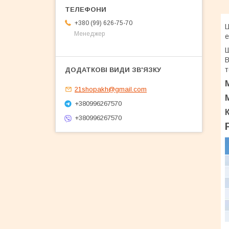
+380 (99) 626-75-70
Ц
Менеджер
е
Ш
В
т
21shopakh@gmail.com
+380996267570
+380996267570