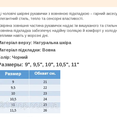
і чоловічі шкіряні рукавички з вовняною підкладкою – гарний аксе
легантний стиль, тепло та сенсорні властивості.
кіряна зовнішня частина рукавичок надає їм вишуканого та стильн
овняна підкладка забезпечує надійну ізоляцію й комфорт у холод
еплими навіть у морозні дні.
Матеріал верху: Натуральна шкіра
Матеріал підкладки: Вовна
Колір: Чорний
Размеры: 9", 9,5", 10", 10,5", 11"