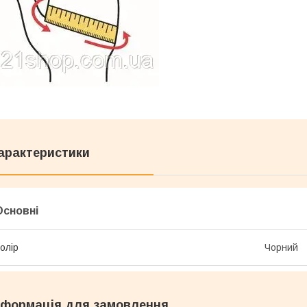
арактеристики
Основні
олір
Чорний
нформація для замовлення