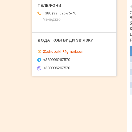
Ч
с
+380 (99) 626-75-70
В
Менеджер
б
К
Р
21shopakh@gmail.com
+380996267570
+380996267570