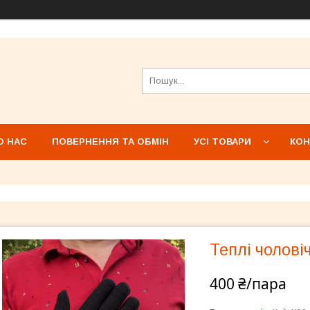
О НАС
ПОВЕРНЕННЯ ТА ОБМІН
УСІ ТОВАРИ
КОН
Теплі чолові
400 ₴/пара