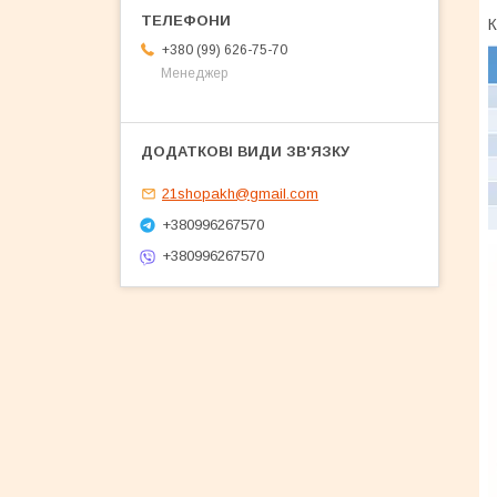
К
+380 (99) 626-75-70
Менеджер
21shopakh@gmail.com
+380996267570
+380996267570