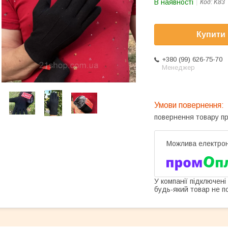
В наявності
Код:
K83
Купити
+380 (99) 626-75-70
Менеджер
повернення товару п
У компанії підключені
будь-який товар не п