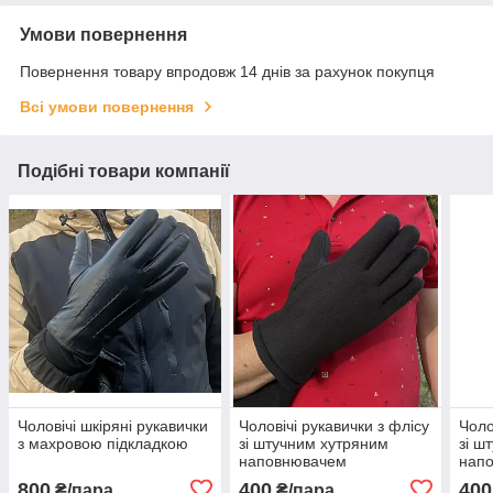
Умови повернення
Повернення товару впродовж 14 днів за рахунок покупця
Всі умови повернення
Подібні товари компанії
Чоловічі шкіряні рукавички
Чоловічі рукавички з флісу
Чоло
з махровою підкладкою
зі штучним хутряним
зі ш
наповнювачем
нап
800
400
400
₴/пара
₴/пара