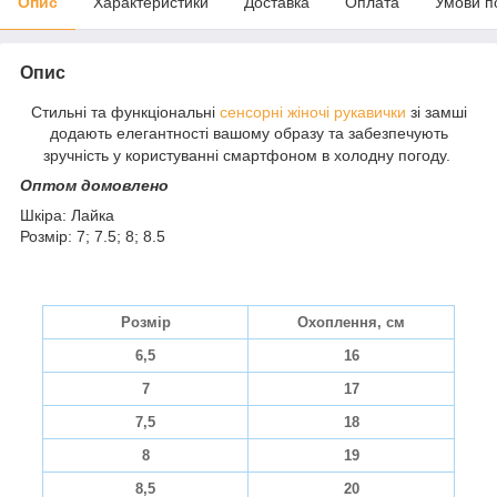
Опис
Характеристики
Доставка
Оплата
Умови п
Опис
Стильні та функціональні
сенсорні
жіночі рукавички
зі замші
додають елегантності вашому образу та забезпечують
зручність у користуванні смартфоном в холодну погоду.
Оптом домовлено
Шкіра: Лайка
Розмір: 7; 7.5; 8; 8.5
Розмір
Охоплення, см
6,5
16
7
17
7,5
18
8
19
8,5
20