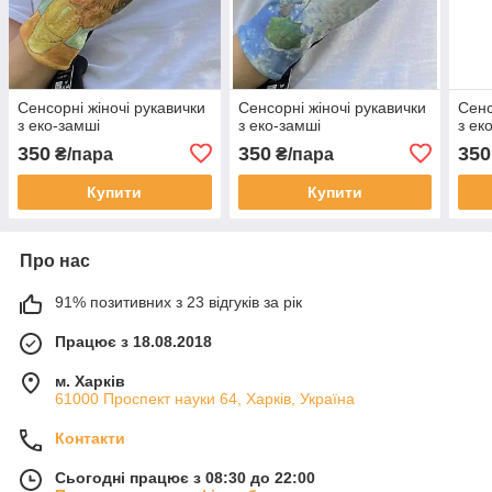
Сенсорні жіночі рукавички
Сенсорні жіночі рукавички
Сенс
з еко-замші
з еко-замші
з ек
350
350
350
₴/пара
₴/пара
Купити
Купити
Про нас
91% позитивних з 23 відгуків за рік
Працює з 18.08.2018
м. Харків
61000 Проспект науки 64, Харків, Україна
Контакти
Сьогодні працює з 08:30 до 22:00