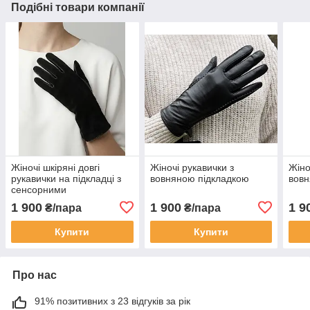
Подібні товари компанії
Жіночі шкіряні довгі
Жіночі рукавички з
Жіно
рукавички на підкладці з
вовняною підкладкою
вовн
сенсорними
властивостями (30 см)
1 900
1 900
1 9
₴/пара
₴/пара
Купити
Купити
Про нас
91% позитивних з 23 відгуків за рік