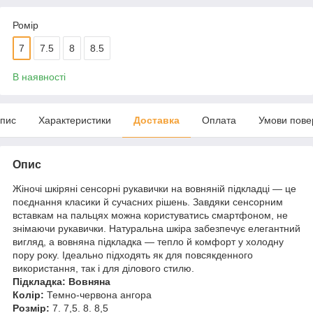
Ромір
7
7.5
8
8.5
В наявності
пис
Характеристики
Доставка
Оплата
Умови пове
Опис
Жіночі шкіряні сенсорні рукавички на вовняній підкладці — це
поєднання класики й сучасних рішень. Завдяки сенсорним
вставкам на пальцях можна користуватись смартфоном, не
знімаючи рукавички. Натуральна шкіра забезпечує елегантний
вигляд, а вовняна підкладка — тепло й комфорт у холодну
пору року. Ідеально підходять як для повсякденного
використання, так і для ділового стилю.
Підкладка: Вовняна
Колір:
Темно-червона ангора
Розмір:
7. 7,5. 8. 8,5