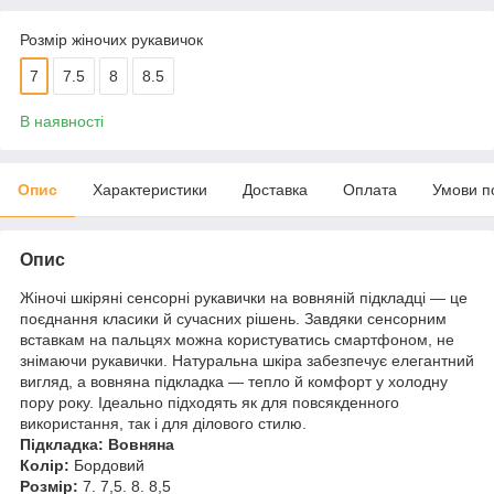
Розмір жіночих рукавичок
7
7.5
8
8.5
В наявності
Опис
Характеристики
Доставка
Оплата
Умови п
Опис
Жіночі шкіряні сенсорні рукавички на вовняній підкладці — це
поєднання класики й сучасних рішень. Завдяки сенсорним
вставкам на пальцях можна користуватись смартфоном, не
знімаючи рукавички. Натуральна шкіра забезпечує елегантний
вигляд, а вовняна підкладка — тепло й комфорт у холодну
пору року. Ідеально підходять як для повсякденного
використання, так і для ділового стилю.
Підкладка: Вовняна
Колір:
Бордовий
Розмір:
7. 7,5. 8. 8,5