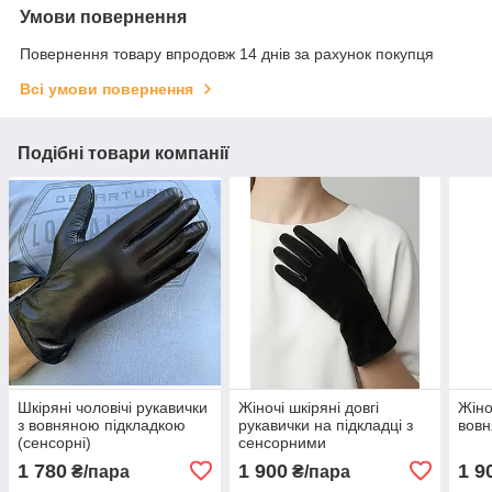
Умови повернення
Повернення товару впродовж 14 днів за рахунок покупця
Всі умови повернення
Подібні товари компанії
Шкіряні чоловічі рукавички
Жіночі шкіряні довгі
Жіно
з вовняною підкладкою
рукавички на підкладці з
вовн
(сенсорні)
сенсорними
властивостями (30 см)
1 780
1 900
1 9
₴/пара
₴/пара