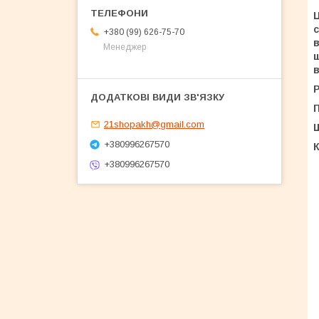
Ц
с
+380 (99) 626-75-70
в
Менеджер
щ
в
Р
21shopakh@gmail.com
+380996267570
К
+380996267570