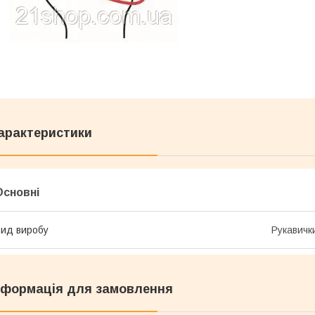
арактеристики
Основні
ид виробу
Рукавичк
нформація для замовлення