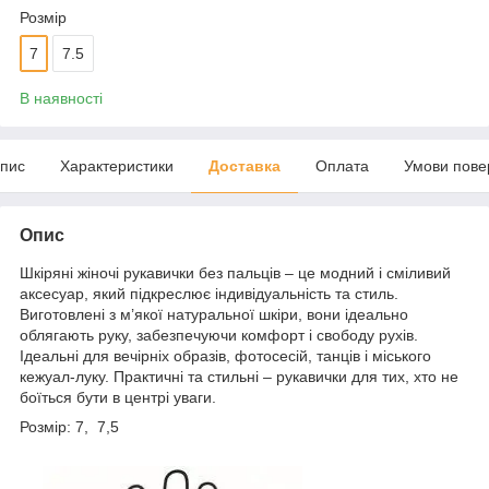
Розмір
7
7.5
В наявності
пис
Характеристики
Доставка
Оплата
Умови пове
Опис
Шкіряні жіночі рукавички без пальців – це модний і сміливий
аксесуар, який підкреслює індивідуальність та стиль.
Виготовлені з м’якої натуральної шкіри, вони ідеально
облягають руку, забезпечуючи комфорт і свободу рухів.
Ідеальні для вечірніх образів, фотосесій, танців і міського
кежуал-луку. Практичні та стильні – рукавички для тих, хто не
боїться бути в центрі уваги.
Розмір: 7, 7,5