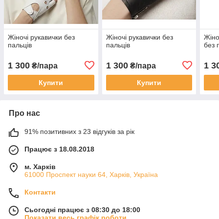
Жіночі рукавички без
Жіночі рукавички без
Жіно
пальців
пальців
без 
1 300
1 300
1 3
₴/пара
₴/пара
Купити
Купити
Про нас
91% позитивних з 23 відгуків за рік
Працює з 18.08.2018
м. Харків
61000 Проспект науки 64, Харків, Україна
Контакти
Сьогодні працює з 08:30 до 18:00
Показати весь графік роботи