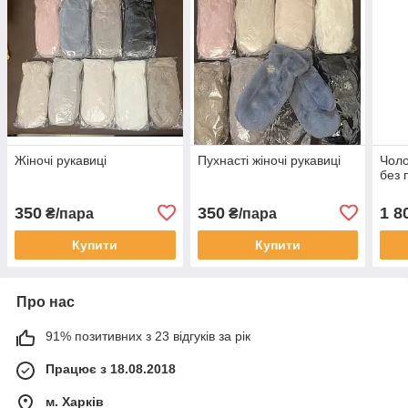
Жіночі рукавиці
Пухнасті жіночі рукавиці
Чоло
без 
350
350
1 8
₴/пара
₴/пара
Купити
Купити
Про нас
91% позитивних з 23 відгуків за рік
Працює з 18.08.2018
м. Харків