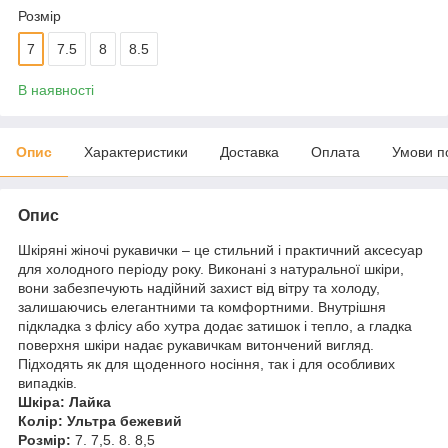
Розмір
7
7.5
8
8.5
В наявності
Опис
Характеристики
Доставка
Оплата
Умови п
Опис
Шкіряні жіночі рукавички – це стильний і практичний аксесуар
для холодного періоду року. Виконані з натуральної шкіри,
вони забезпечують надійний захист від вітру та холоду,
залишаючись елегантними та комфортними. Внутрішня
підкладка з флісу або хутра додає затишок і тепло, а гладка
поверхня шкіри надає рукавичкам витончений вигляд.
Підходять як для щоденного носіння, так і для особливих
випадків.
Шкіра: Лайка
Колір: Ультра бежевий
Розмір:
7. 7,5. 8. 8,5