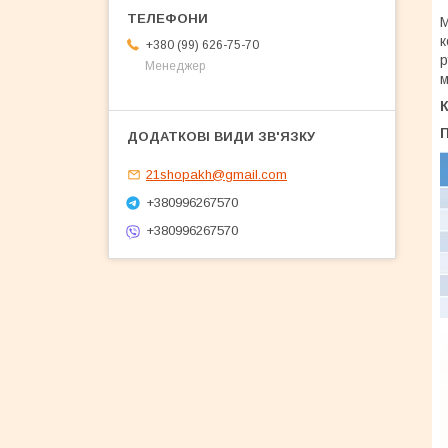
М
к
+380 (99) 626-75-70
р
Менеджер
м
К
П
21shopakh@gmail.com
+380996267570
+380996267570