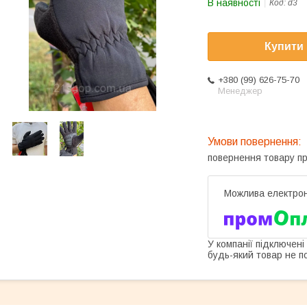
В наявності
Код:
d3
Купити
+380 (99) 626-75-70
Менеджер
повернення товару п
У компанії підключені
будь-який товар не п