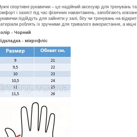
ужчі спортивні рукавички – це надійний аксесуар для тренувань т
омфорт і захист під час фізичних навантажень, запобігають ковза
укавички підійдуть для зайняти у залі, бігу чи тренувань на відкри
атеріали роблять їх зручними для тривалого використання, а міцні
олір - Чорний
ідкладка - мікрофліс