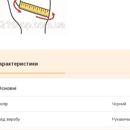
арактеристики
Основні
олір
Чорний
ид виробу
Рукавичк