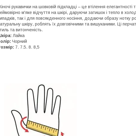
іночі рукавички на шовковій підкладці – це втілення елегантності
еймовірно м'яке відчуття на шкірі, даруючи затишок і тепло в холод
ипадків, так і для повсякденного носіння, додаючи образу нотку р
атуральну шкіру, роблять їх довговічними та вишуканими. Ці перчат
тиль та витонченість.
кіра:
Лайка
олір:
Чорний
озмір:
7. 7.5. 8. 8,5