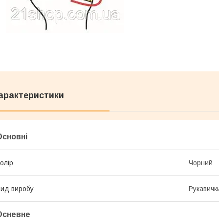
арактеристики
Основні
олір
Чорний
ид виробу
Рукавичк
Осневне