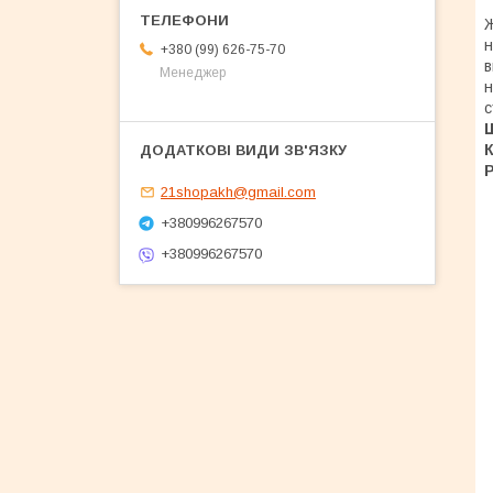
Ж
н
+380 (99) 626-75-70
в
Менеджер
н
с
Ш
К
Р
21shopakh@gmail.com
+380996267570
+380996267570