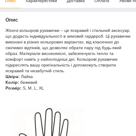
Опис
Характеристики
Доставка
Оплата
Умови п
Опис
Жіночі кольорові рукавички – це яскравий і стильний аксесуар,
що додасть індивідуальності в зимовий гардероб. Ці рукавички
виконані в різних кольорових варіантах, від класичних до
сміливих відтінків, що дозволяє обрати пару під будь-який
образ. Матеріали високоякісні, забезпечують тепло та
комфорт навіть у найхолодніші дні. Кольорові рукавички
підкреслять вашу оригінальність і допоможуть створити
яскравий та незабутній стиль.
Шкіра:
Лайка
Колір:
бежевий
Розмір:
S, M, L, XL