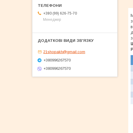
+380 (99) 626-75-70
М
Менеджер
з
в
д
з
Ш
Р
21shopakh@gmail.com
+380996267570
+380996267570