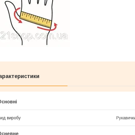
арактеристики
Основні
ид виробу
Рукавичк
Осневне