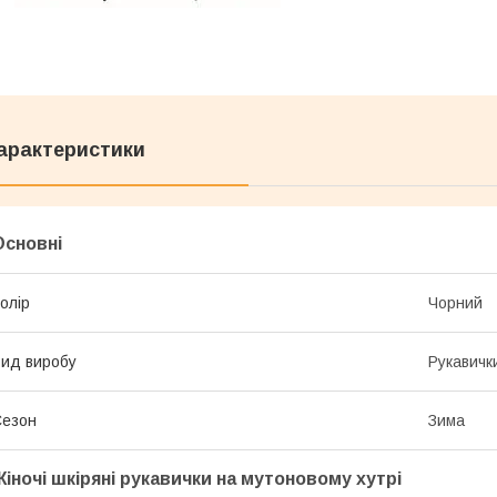
арактеристики
Основні
олір
Чорний
ид виробу
Рукавичк
Сезон
Зима
Жіночі шкіряні рукавички на мутоновому хутрі