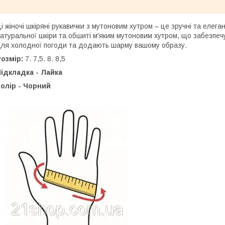
і жіночі шкіряні рукавички з мутоновим хутром – це зручні та елега
атуральної шкіри та обшиті м'яким мутоновим хутром, що забезпечу
ля холодної погоди та додають шарму вашому образу.
Розмір:
7. 7,5. 8. 8,5
ідкладка - Лайка
олір - Чорний