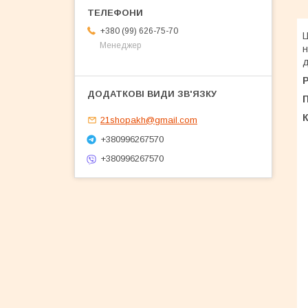
+380 (99) 626-75-70
Ц
Менеджер
н
д
П
К
21shopakh@gmail.com
+380996267570
+380996267570