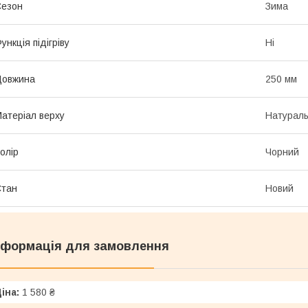
Сезон
Зима
ункція підігріву
Ні
Довжина
250 мм
атеріал верху
Натураль
олір
Чорний
Стан
Новий
нформація для замовлення
іна:
1 580 ₴