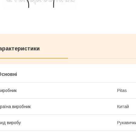
арактеристики
Основні
иробник
Pitas
раїна виробник
Китай
ид виробу
Рукавичк