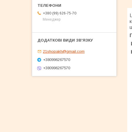
+380 (99) 626-75-70
Ц
Менеджер
к
ш
21shopakh@gmail.com
+380996267570
+380996267570