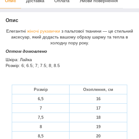
Опис
Доставка
Оплата
Умови повернення
Опис
Елегантні
жіночі рукавички
з пальтової тканини — це стильний
аксесуар, який додасть вашому образу шарму та тепла в
холодну пору року.
Оптом домовлено
Шкіра: Лайка
Розмір: 6; 6.5; 7; 7.5; 8; 8.5
Розмір
Охоплення, см
6,5
16
7
17
7,5
18
8
19
8,5
20