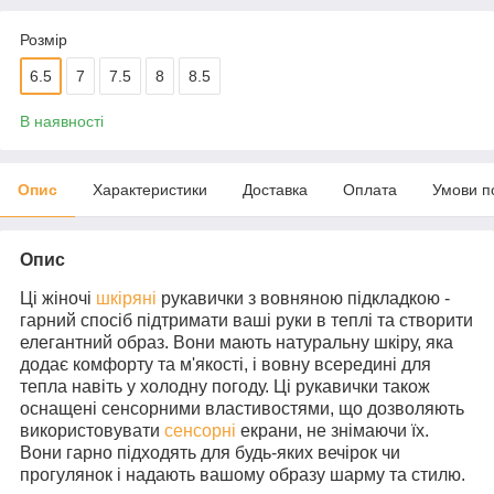
Розмір
6.5
7
7.5
8
8.5
В наявності
Опис
Характеристики
Доставка
Оплата
Умови п
Опис
Ці жіночі
шкіряні
рукавички з вовняною підкладкою -
гарний спосіб підтримати ваші руки в теплі та створити
елегантний образ. Вони мають натуральну шкіру, яка
додає комфорту та м'якості, і вовну всередині для
тепла навіть у холодну погоду. Ці рукавички також
оснащені сенсорними властивостями, що дозволяють
використовувати
сенсорні
екрани, не знімаючи їх.
Вони гарно підходять для будь-яких вечірок чи
прогулянок і надають вашому образу шарму та стилю.