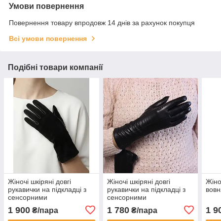
Умови повернення
Повернення товару впродовж 14 днів за рахунок покупця
Всі умови повернення
Подібні товари компанії
Жіночі шкіряні довгі
Жіночі шкіряні довгі
Жіно
рукавички на підкладці з
рукавички на підкладці з
вовн
сенсорними
сенсорними
властивостями (30 см)
властивостями (30 см)
1 900
1 780
1 9
₴/пара
₴/пара