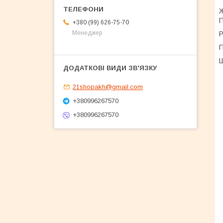
Ж
П
+380 (99) 626-75-70
Менеджер
Р
П
Ш
21shopakh@gmail.com
+380996267570
+380996267570