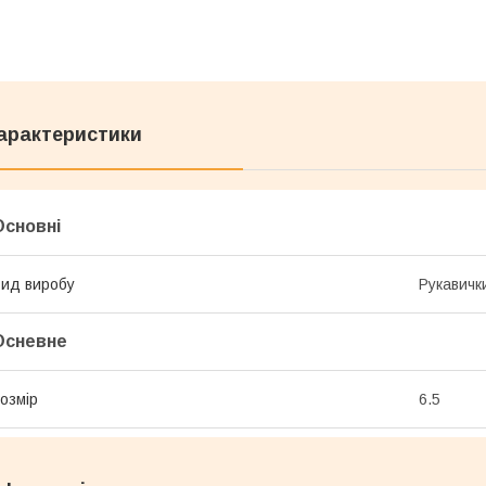
арактеристики
Основні
ид виробу
Рукавичк
Осневне
озмір
6.5